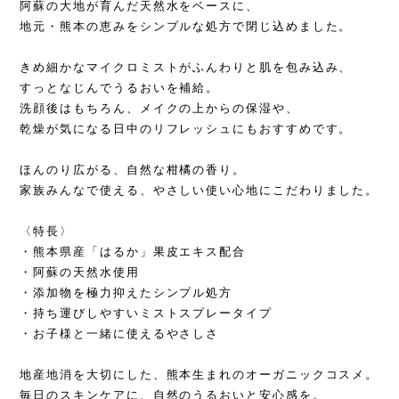
阿蘇の大地が育んだ天然水をベースに、
地元・熊本の恵みをシンプルな処方で閉じ込めました。
きめ細かなマイクロミストがふんわりと肌を包み込み、
すっとなじんでうるおいを補給。
洗顔後はもちろん、メイクの上からの保湿や、
乾燥が気になる日中のリフレッシュにもおすすめです。
ほんのり広がる、自然な柑橘の香り。
家族みんなで使える、やさしい使い心地にこだわりました。
〈特長〉
・熊本県産「はるか」果皮エキス配合
・阿蘇の天然水使用
・添加物を極力抑えたシンプル処方
・持ち運びしやすいミストスプレータイプ
・お子様と一緒に使えるやさしさ
地産地消を大切にした、熊本生まれのオーガニックコスメ。
毎日のスキンケアに、自然のうるおいと安心感を。