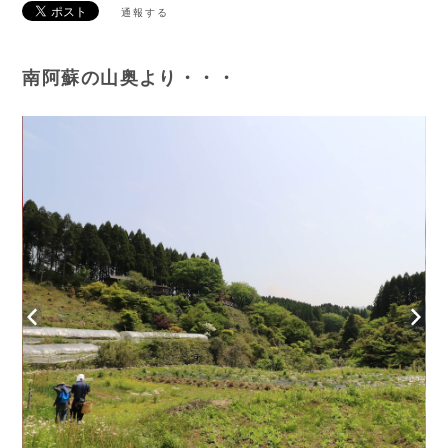
通報する
南阿蘇の山奥より・・・