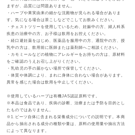
ますが、品質には問題ありません。
・ハーブや果実由来の細かな沈殿物が見られる場合がありま
す。気になる場合は茶こしなどでこしてお飲みください。
・チェストツリーを使用しているため、妊娠中の方、婦人科系
疾患の治療中の方、お子様は飲用をお控えください。
・経口避妊薬をはじめ、医薬品を服用中の方、通院中の方、授
乳中の方は、飲用前に医師または薬剤師へご相談ください。
・カモミールなどの植物にアレルギーをお持ちの方は、原材料
をご確認のうえお召し上がりください。
・乳幼児の手の届かない場所で保管してください。
・体質や体調により、まれに身体に合わない場合があります。
異常を感じた場合は飲用を中止してください。
※使用しているハーブは有機JAS認証原料です。
※本品は食品であり、疾病の診断、治療または予防を目的とし
たものではありません。
※1.ビーツ自体に含まれる栄養成分についての説明です。本商
品から抽出される成分の種類や量は、原料の使用量や抽出方法
によって異なります。