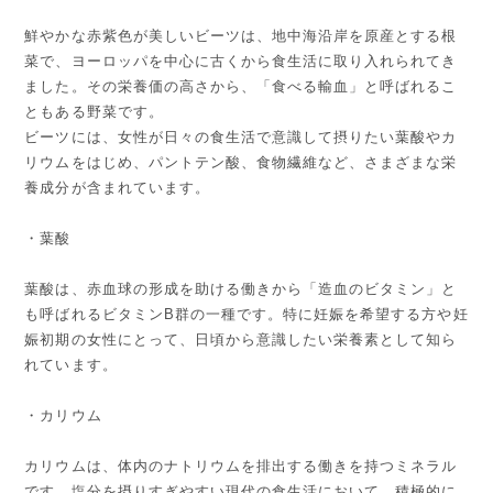
鮮やかな赤紫色が美しいビーツは、地中海沿岸を原産とする根
菜で、ヨーロッパを中心に古くから食生活に取り入れられてき
ました。その栄養価の高さから、「食べる輸血」と呼ばれるこ
ともある野菜です。
ビーツには、女性が日々の食生活で意識して摂りたい葉酸やカ
リウムをはじめ、パントテン酸、食物繊維など、さまざまな栄
養成分が含まれています。
・葉酸
葉酸は、赤血球の形成を助ける働きから「造血のビタミン」と
も呼ばれるビタミンB群の一種です。特に妊娠を希望する方や妊
娠初期の女性にとって、日頃から意識したい栄養素として知ら
れています。
・カリウム
カリウムは、体内のナトリウムを排出する働きを持つミネラル
です。塩分を摂りすぎやすい現代の食生活において、積極的に