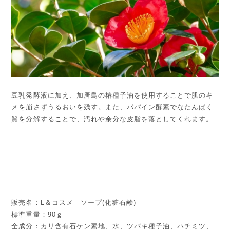
豆乳発酵液に加え、加唐島の椿種子油を使用することで肌のキ
メを崩さずうるおいを残す。また、パパイン酵素でなたんぱく
質を分解することで、汚れや余分な皮脂を落としてくれます。
販売名：L＆コスメ ソープ(化粧石鹸)
標準重量：90ｇ
全成分：カリ含有石ケン素地、水、ツバキ種子油、ハチミツ、